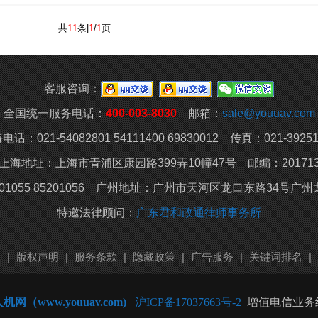
共
11
条|
1
/
1
页
客服咨询：
全国统一服务电话：
400-003-8030
邮箱：
sale@youuav.com
电话：021-54082801 54111400 69830012 传真：021-39251
上海地址：上海市青浦区康园路399弄10幢47号 邮编：20171
01055 85201056 广州地址：
广州市天河区龙口东路34号广州龙
特邀法律顾问：
广东君和政通律师事务所
明
|
版权声明
|
服务条款
|
隐藏政策
|
广告服务
|
关键词排名
|
机网（www.youuav.com)
沪ICP备17037663号-2
增值电信业务经营