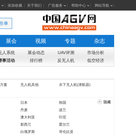
室
添加收藏
关于我们
广告服务
帮助中心
网站导航
价单
展会
视频
专题
杂志
无人系统
展会动态
UAV评测
市场分析
赛事活动
排行榜
反无人机
低空经济
方案
无人机其他
水下无人机(潜航器)
隐藏
日本
韩国
丹麦
波兰
澳大利亚
印尼
新西兰
爱尔兰
白俄罗斯
哥伦比亚