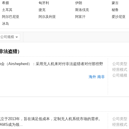
希腊
匈牙利
伊朗
蒙古
土耳其
捷克
斯洛伐克
秘鲁
阿尔巴尼亚
阿尔及利亚
阿富汗
爱沙尼亚
冰岛
公司规模
控非法盗猎）
（Airshepherd）：采用无人机来对付非法盗猎者对付那些野
公司类型
经营模式
公司规模
海外 南非
立于2013年，旨在满足低成本，定制无人机系统市场的需求。
公司类型
S成为领...
经营模式