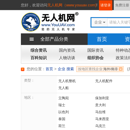
您好，
欢迎访问
无人机网（www.youuav.com)
!
请登录
免费注册
企业
首页
资
全部产品分类
综合资讯
国内资讯
国际资讯
特种动
百科知识
人物访谈
组织协会
政策法
您的位置：
首页
>
企业 搜索
(
按地区查找企业:
海外/南非
类型：
无人机整机
无人机配件
无人船
地区：
立陶宛
保加利亚
瑞士
意大利
以色列
马拉维
泰国
马来西亚
荷兰
乌克兰