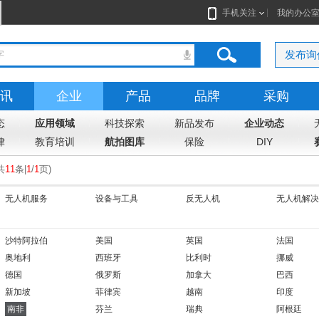
手机关注
我的办公
发布询
讯
企业
产品
品牌
采购
态
应用领域
科技探索
新品发布
企业动态
律
教育培训
航拍图库
保险
DIY
共
11
条|
1
/
1
页
)
无人机服务
设备与工具
反无人机
无人机解决
沙特阿拉伯
美国
英国
法国
奥地利
西班牙
比利时
挪威
德国
俄罗斯
加拿大
巴西
新加坡
菲律宾
越南
印度
南非
芬兰
瑞典
阿根廷