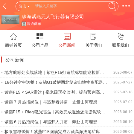
资讯
珠海紫燕无人飞行器有限公司
普通商家
商铺首页
公司产品
公司新闻
关于我们
联系我们
公司新闻
地方航标处实战落地｜紫燕F15打造航标智能巡检新范
2026-08-07
式
16分钟空中送餐！灰鲸G1破解西北复杂山地物资配送难
2026-07-27
题
紫燕F15 × SAR雷达 | 毫米级形变监测，提前预判高
2026-07-18
速、大坝、尾矿库边坡地质隐患
紫燕 7 月热招岗位｜与逐梦者并肩，丈量山河理想
2026-07-02
紫燕F15 + Riegl激光雷达 | 高效完成退渔还湖淤泥软基
2026-06-19
全域测绘
紫燕 6 月热招岗位｜与追梦人并肩，奔赴山海理想
2026-06-10
极限雪域试炼！紫燕F15圆满完成西藏高海拔尾矿库全
2026-06-09