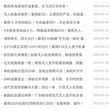
工况巡检实测
紫燕珠海基地开放参观，实飞演示等您来！
2026-05-19
无人机教具推荐｜紫燕影S3：从课堂到产业，衔接真实
2026-05-13
应用的科创载体
紫燕 5 月热招岗位｜与卓越者同行，共赴星辰大海
2026-05-06
3天恢复系统战斗力，维修成本降低82%｜紫燕无人机
2026-04-21
4S服务实战案例
清明将至，防火先行 | 紫燕F15构建“空天地一体化”森林
2026-04-09
防护体系
让F15真正实现7×24小时运行 | 紫燕F15无人值守机巢
2026-02-11
防控基孔肯雅热 | 创新无人机巡查模式，精准排查屋顶
2025-08-04
蚊虫孳生隐患
北京抢险救援一线｜紫燕无人直升机紧急驰援，搭建灾
2025-07-30
区通信“生命线”
单机巡检仅需20分钟，发电运维两不误｜风机叶片不停
2025-07-25
机智能巡检解决方案
SAR成像雷达｜突破光学局限，全天候、全天时的智能
2025-05-20
侦察与监测解决方案
油气管道智巡解决方案｜四位一体，打造无人化智能巡
2025-05-12
检闭环！
赋能应急通信保障！广东移动背负式无人直升机全省应
2025-04-16
急实操培训圆满举行
紫燕2025全国代理商培训已启动！名额有限，速约！
2025-02-25