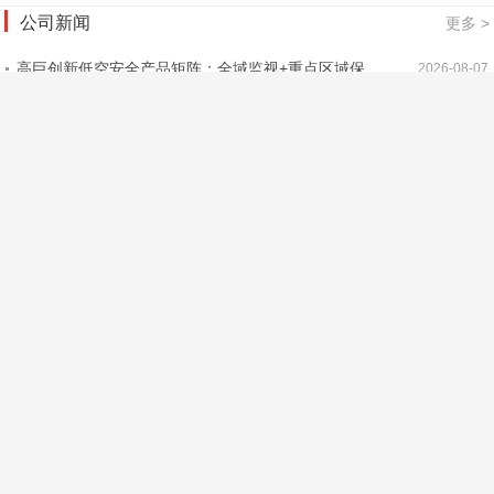
公司新闻
更多 >
高巨创新低空安全产品矩阵：全域监视+重点区域保
2026-08-07
护，筑牢低空安全防控屏障
资讯共享 | 教育行业一周资讯速览
2026-08-03
第十届全国青少年无人机大赛天津总决赛盛大启幕，高
2026-08-01
巨创新五大核心赛项赋能科创舞台
资讯共享 | 教育行业一周资讯速览
2026-07-21
安全是一切飞行活动的基础
2026-07-18
资讯共享 | 教育行业一周资讯速览
2026-07-14
资讯共享 | 教育行业一周资讯速览
2026-07-07
教学组织能力：科技教育真正的系统变量
2026-07-03
向新而行｜全国首个无人机群飞行规划员职业技能竞赛
2026-07-01
启动
编队无人机的动力进化：从行业痛点走向性能突破
2026-06-29
首页
您的位置：
登录
|
免费注册
返回顶部↑