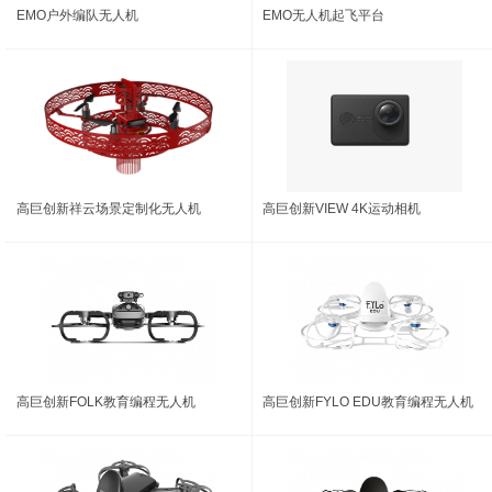
EMO户外编队无人机
EMO无人机起飞平台
高巨创新祥云场景定制化无人机
高巨创新VIEW 4K运动相机
高巨创新FOLK教育编程无人机
高巨创新FYLO EDU教育编程无人机