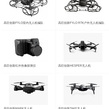
高巨创新FYLO室内无人机编队
高巨创新FYLO RTK户外无人机编队
高巨创新红外热像探测仪
高巨创新HESPER无人机
高巨创新MARK无人机
高巨创新TAKE无人机