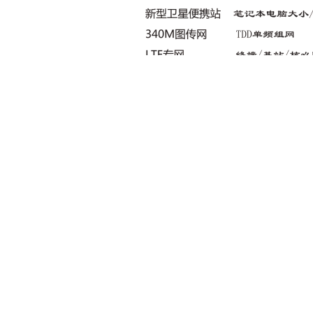
念
本着“国家利益高于一切”的宗旨，秉承“无限创新 百年韦加”的发展
愿景
的自主研发，为用户提供空地一体化的信息系统解决方案，实现“无限
即将成为下一个爆发点，行业巨头纷纷布局
加2020年国家航空植保科技创新联盟*水稻*飞防联合试验示范——黑龙
“2020年吉林省重点试验示范推广农药 植保机械及绿色减药控害产品”目
品入选中关村抗击疫情新技术新产品新服务清单