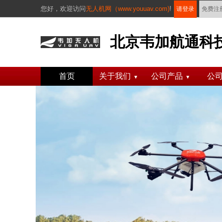
您好，
欢迎访问
无人机网（www.youuav.com)
!
请登录
免费注
北京韦加航通科
首页
关于我们
公司产品
公
▼
▼