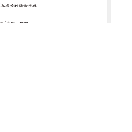
理念，努力为国防和国家信息化建设做出贡献！
天地通“！
更多>>
2020-09-22 20:25
江•绥化站测试
2020-07-23 20:12
录
2020-04-21 11:53
2020-03-21 19:19