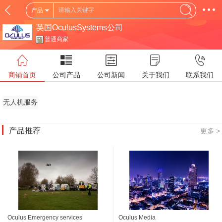
产品
英国OculusSystems公司
普通商家
商铺首页
公司产品
公司新闻
关于我们
联系我们
无人机服务
产品推荐
更多 >
Oculus Emergency services
Oculus Media