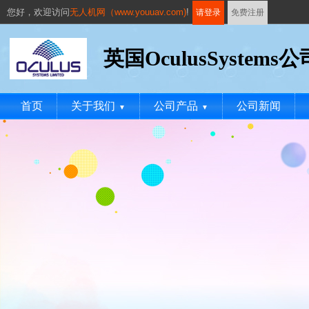
您好，
欢迎访问
无人机网（www.youuav.com)
!
请登录
免费注册
英国OculusSystems公
首页
关于我们
公司产品
公司新闻
▼
▼