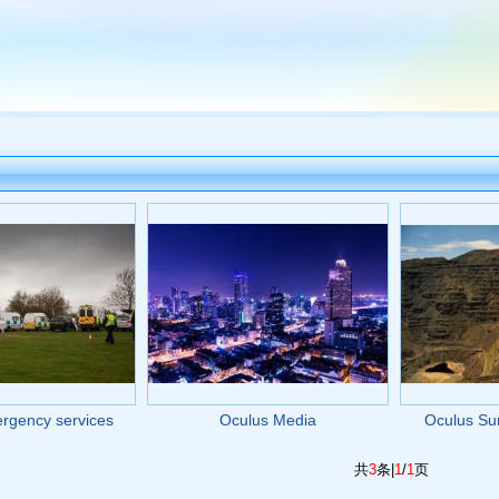
rgency services
Oculus Media
Oculus Sur
共
3
条|
1
/
1
页