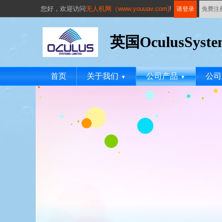
您好，
欢迎访问
无人机网（www.youuav.com)
!
请登录
免费注
英国OculusSyst
首页
关于我们
公司产品
公司
▼
▼