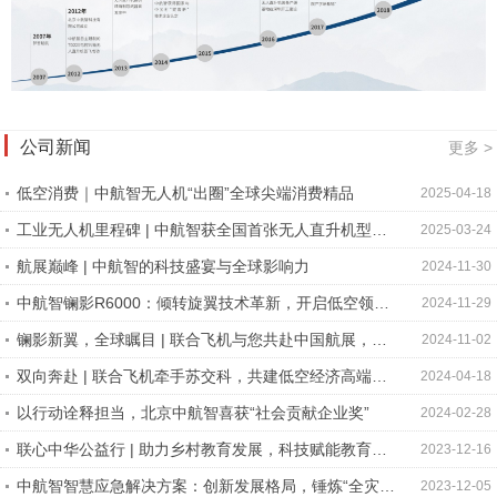
公司新闻
更多 >
低空消费｜中航智无人机“出圈”全球尖端消费精品
2025-04-18
工业无人机里程碑 | 中航智获全国首张无人直升机型号
2025-03-24
合格证
航展巅峰 | 中航智的科技盛宴与全球影响力
2024-11-30
中航智镧影R6000：倾转旋翼技术革新，开启低空领域
2024-11-29
新纪元
镧影新翼，全球瞩目 | 联合飞机与您共赴中国航展，共
2024-11-02
鉴非凡！
双向奔赴 | 联合飞机牵手苏交科，共建低空经济高端智
2024-04-18
库型科技企业！
以行动诠释担当，北京中航智喜获“社会贡献企业奖”
2024-02-28
联心中华公益行 | 助力乡村教育发展，科技赋能教育强
2023-12-16
国
中航智智慧应急解决方案：创新发展格局，锤炼“全灾
2023-12-05