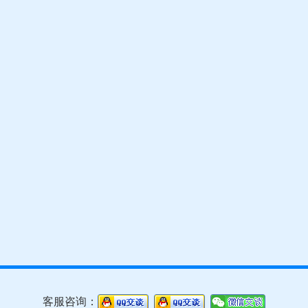
客服咨询：