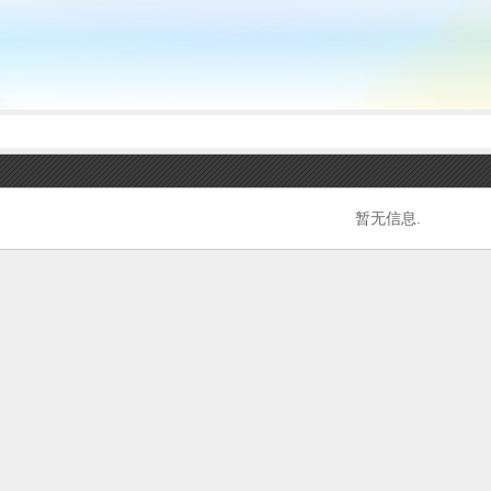
暂无信息.