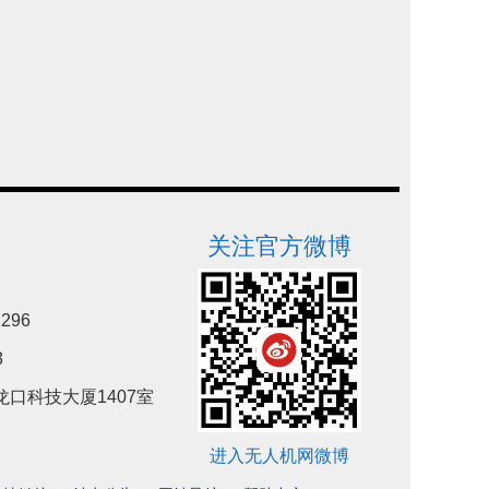
关注官方微博
296
3
口科技大厦1407室
进入无人机网微博