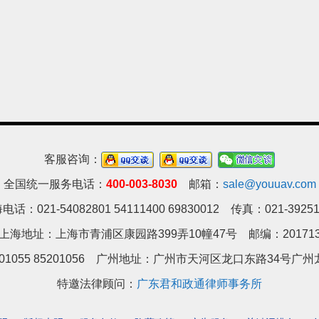
客服咨询：
全国统一服务电话：
400-003-8030
邮箱：
sale@youuav.com
电话：021-54082801 54111400 69830012 传真：021-39251
上海地址：上海市青浦区康园路399弄10幢47号 邮编：20171
01055 85201056 广州地址：
广州市天河区龙口东路34号广州龙
特邀法律顾问：
广东君和政通律师事务所