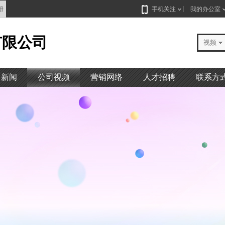
册
手机关注
我的办公室
有限公司
视频
司新闻
公司视频
营销网络
人才招聘
联系方