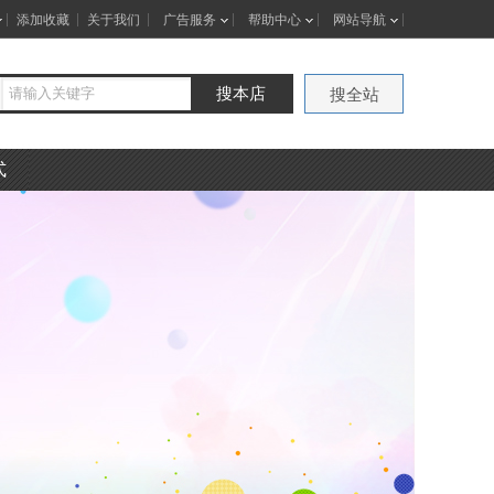
添加收藏
关于我们
广告服务
帮助中心
网站导航
搜本店
搜全站
式