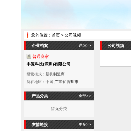
您的位置：
首页
> 公司视频
企业档案
详细>>
公司视频
普通商家
丰翼科技(深圳)有限公司
经营模式：
新机制造商
所在地区：
中国 广东省 深圳市
产品分类
全部>>
暂无分类
友情链接
更多>>