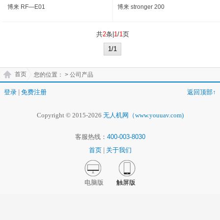
博来 RF—E01
博来 stronger 200
共
2
条|
1
/
1
页
1/1
首页
您的位置：
> 公司产品
登录
|
免费注册
返回顶部↑
Copyright © 2015-2026
无人机网（www.youuav.com)
客服热线：
400-003-8030
首页
|
关于我们
电脑版
触屏版