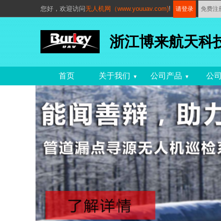
您好，
欢迎访问
无人机网（www.youuav.com)
!
请登录
免费注
浙江博来航天科
首页
关于我们
公司产品
公
▼
▼