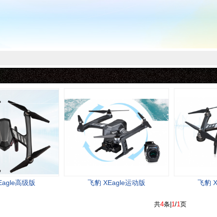
Eagle高级版
飞豹 XEagle运动版
飞豹 X
共
4
条|
1
/
1
页