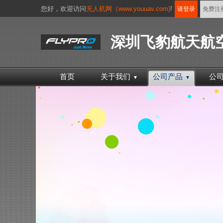
您好，
欢迎访问
无人机网（www.youuav.com)
!
请登录
免费注
深圳飞豹航天航
首页
关于我们
公司产品
公
▼
▼