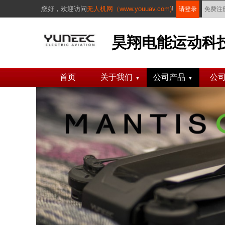
您好，
欢迎访问
无人机网（www.youuav.com)
!
请登录
免费注
昊翔电能运动科技(
首页
关于我们
公司产品
公
▼
▼