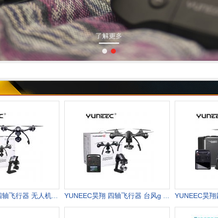
YUNEEC昊翔四轴飞行器 无人机航拍 高清专业 彩盒版台风q500 4k
YUNEEC昊翔 四轴飞行器 台风g 无相机 智能专业遥控 航拍无人机