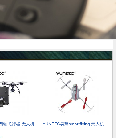
YUNEEC昊翔四轴飞行器 无人机航拍 高清专业 铝箱版台风q500 4k
YUNEEC昊翔smartflying 无人机玩具 手机遥控 迷你飞行器