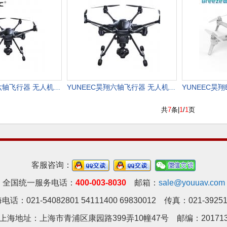
YUNEEC昊翔六轴飞行器 无人机航拍高清专业智能避障台风h480 4k
YUNEEC昊翔六轴飞行器 无人机高清智能越障台风H魔棒双电背包RS版
共
7
条|
1
/
1
页
客服咨询：
全国统一服务电话：
400-003-8030
邮箱：
sale@youuav.com
电话：021-54082801 54111400 69830012 传真：021-39251
上海地址：上海市青浦区康园路399弄10幢47号 邮编：20171