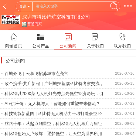
资讯
深圳市科比特航空科技有限公司
普通商家
商铺首页
公司产品
公司新闻
关于我们
联系我们
公司新闻
百城齐飞｜云享飞招募城市点亮官
2026-07-16
政企携手·共启新程｜广州城投莅临科比特考察交流，深
2026-05-15
化战略合作，共拓低空经济新蓝海
科比特以2000架无人机灯光秀点亮低空经济论坛，引领
2025-10-20
无人机蜂群创新新时代
AI+供应链：无人机与人工智能如何重塑未来物流？
2025-07-23
科技绘就新蓝图 | 科比特无人机助力十堰打造低空经济
2025-07-01
新高地
丝路十年：从起点到星空，科比特无人机再启万里征
2025-06-09
程！
科比特创始人卢致辉：逐梦低空，让天空为世界所用 |
2025-06-04