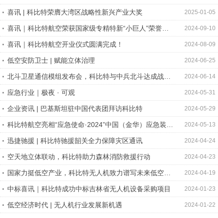
创新创业深圳人
喜讯 | 科比特荣膺大湾区战略性新兴产业大奖
2025-01-05
喜讯｜科比特航空荣获国家级专精特新“小巨人”荣誉称
2024-09-10
号
喜讯｜科比特航空开业仪式圆满完成！
2024-08-09
低空安防卫士 | 赋能立体治理
2024-06-25
北斗卫星通信模组发布会，科比特与中兵北斗达成战略
2024-06-14
合作伙伴！
应急行业｜极夜 · 可观
2024-05-31
企业资讯 | 巴基斯坦驻中国代表团拜访科比特
2024-05-29
科比特航空亮相“应急使命·2024”中国（金华）应急装备
2024-05-13
及技术展览会
迅捷驰援 | 科比特驰援韶关全力保障灾区通讯
2024-04-24
空天地立体联动，科比特助力森林消防救援行动
2024-04-23
国家力挺低空产业，科比特无人机致力谱写未来低空经
2024-04-19
济新篇章
中标喜讯｜科比特成功中标吉林省无人机设备采购项目
2024-01-23
低空经济时代 | 无人机行业发展新机遇
2024-01-22