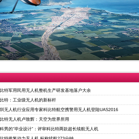
比特军用民用无人机整机生产研发基地落户大余
比特：工业级无人机的新标杆
圳无人机行业应用专家科比特航空携警用无人机登陆UAS2016
比特无人机卢致辉：天空为世界所用
科男的“毕业设计”：评审科比特两款超长续航无人机
比特推氢动力无人机 标称续航273分钟