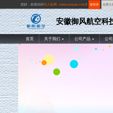
您好，
欢迎访问
无人机网（www.youuav.com)
!
请登录
免费注
安徽御风航空科
首页
关于我们
公司产品
公司
▼
▼