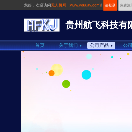
您好，
欢迎访问
无人机网（www.youuav.com)
!
请登录
免费注
贵州航飞科技有
首页
关于我们
公司产品
公
▼
▼