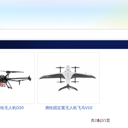
绘无人机D20
测绘固定翼无人机飞马V10
共
2
条|
1
/
1
页