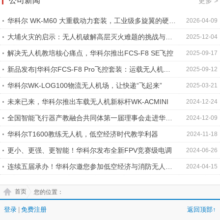
公司新闻
更多 >
华科尔 WK-M60 大重载动力套装，工业级多旋翼的硬核
2026-04-09
动力
大埔火灾的启示：无人机破解高层灭火难题的挑战与路
2025-12-04
径
解决无人机教培核心痛点，华科尔推出FCS-F8 SE飞控
2025-09-17
新品发布|华科尔FCS-F8 Pro飞控套装：运载无人机的
2025-09-12
核芯大脑
华科尔WK-LOG100物流无人机场，让快递“飞起来”
2025-03-21
未来已来，华科尔推出车载无人机新标杆WK-ACMINI
2024-12-24
全国智能飞行器产教融合共同体第一届理事会走进华科
2024-12-09
尔
华科尔T1600教练无人机，低空经济时代教学利器
2024-11-18
更小、更强、更智能！华科尔发布全新FPV竞赛级电调
2024-06-26
连续五届承办！华科尔邀您参加低空经济与消防无人机
2024-04-15
融合创新论坛
首页
您的位置：
登录
|
免费注册
返回顶部↑