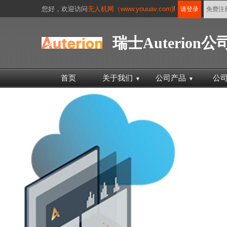
您好，
欢迎访问
无人机网（www.youuav.com)
!
请登录
免费注
瑞士Auterion公
首页
关于我们
公司产品
公
▼
▼