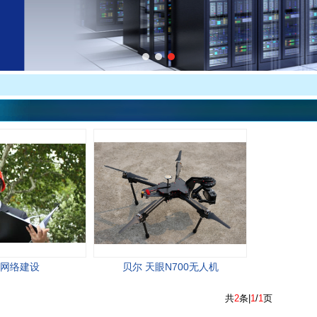
网络建设
贝尔 天眼N700无人机
共
2
条|
1
/
1
页