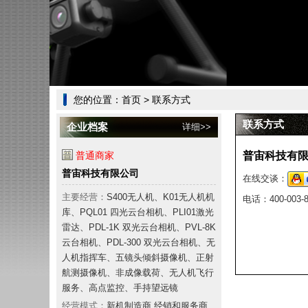
您的位置：
首页
> 联系方式
联系方式
企业档案
详细>>
普通商家
普宙科技有
普宙科技有限公司
在线交谈：
主要经营：
S400无人机、K01无人机机
电话：
400-003-
库、PQL01 四光云台相机、PLI01激光
雷达、PDL-1K 双光云台相机、PVL-8K
云台相机、PDL-300 双光云台相机、无
人机指挥车、五镜头倾斜摄像机、正射
航测摄像机、非成像载荷、无人机飞行
服务、高点监控、手持望远镜
经营模式：
新机制造商 经销和服务商