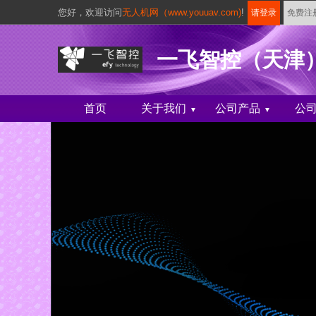
您好，
欢迎访问
无人机网（www.youuav.com)
!
请登录
免费注
一飞智控（天津
首页
关于我们
公司产品
公
▼
▼