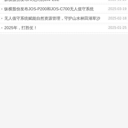
纵横股份发布JOS-P200和JOS-C700无人值守系统
2025-03-19
无人值守系统赋能自然资源管理，守护山水林田湖草沙
2025-02-18
2025年，打胜仗！
2025-01-25
纵横股份携手漳州共筑国家级低空经济示范区
2024-12-14
纵横股份获评四川省知识产权强企培育企业
2024-11-30
纵横股份荣获四川省科学技术进步一等奖
2024-11-28
2024世界互联网大会丨纵横股份发布乌镇低空数字经济
2024-11-21
解决方案
中国测绘学会年会丨以测绘为基，纵横股份引领低空经
2024-10-17
济飞跃
首页
您的位置：
登录
|
免费注册
返回顶部↑
Copyright © 2015-2026
无人机网（www.youuav.com)
客服热线：
400-003-8030