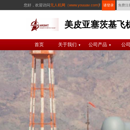
您好，
欢迎访问
无人机网（www.youuav.com)
!
请登录
免费注
美皮亚塞茨基飞机公
首页
关于我们
公司产品
公
▼
▼