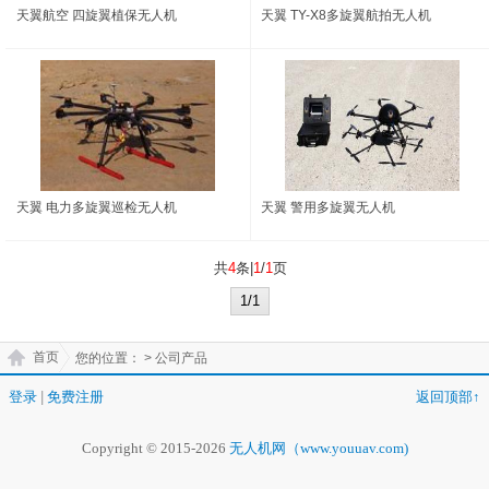
天翼航空 四旋翼植保无人机
天翼 TY-X8多旋翼航拍无人机
天翼 电力多旋翼巡检无人机
天翼 警用多旋翼无人机
共
4
条|
1
/
1
页
1/1
首页
您的位置：
> 公司产品
登录
|
免费注册
返回顶部↑
Copyright © 2015-2026
无人机网（www.youuav.com)