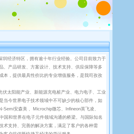
深圳
经济特区
，
拥有逾十年行业经验
。
公司目前致力于
品、产品研发、方案设计、技术支持、供应保障等多
成本，提供最具性价比的专业
增值
服务，是我
司
孜孜
光伏
太阳能产业
、
新能源
充电桩
产
业
、
电力电子
、
工业
是当今世界电子技术领域中不可缺少的核心部件，
如
-Semi
安森美
、Microchip微芯、Infineon英飞凌、
中国和世界在电子元件领域沟通的桥梁。与国际知名
技术支持、完善的解决方案，满足了客户的各种需
为客户提供既快捷又经济的货运服务。