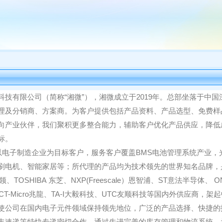
科技
有限公司（简称
“
湘微
”），
湘微成立
于
2019年
。总部坐落于
中国
理及分销商、方案商
。
为
客户提供包括产品资料、产品选型、免费样
向产业伙伴，
我们
聚积更多
整合
能力，
辅助客户
优化产
品
供应，降低
目标。
以电子制造企业为目标客户
，
服务客户覆盖
BMS电池管理系统产业，
刷电机
、
智能家居
等
；
所代理的产品均为技术领先的世界知名品牌，
领
、
TOSHIBA
东芝
、
NXP(Freescale
）恩智浦
、
ST
意法半导体
、
ON
CT-Micro
兆龍
、
TA-I
大毅科技
、
UTC友顺科技
等国内外供应商，架起
使公司在国内电子元件领域保持领先地位，广泛的产品选择、快捷的
丰速递等特快专递密切合作，
通过先进完善的库存管理和物流系统，