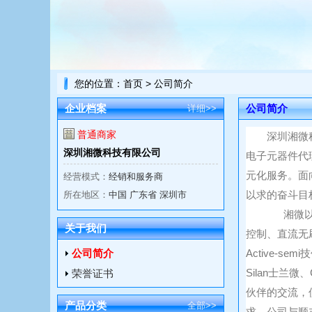
您的位置：
首页
> 公司简介
企业档案
公司简介
详细>>
普通商家
深圳
湘微
深圳湘微科技有限公司
电子元器件代
元化服务
。
面
经营模式：
经销和服务商
以求的奋斗
所在地区：
中国 广东省 深圳市
湘微
关于我们
控制
、
直流
无
公司简介
Active-semi
技
Silan
士兰微
、
荣誉证书
伙伴的交流，
产品分类
全部>>
求。
公司与
顺