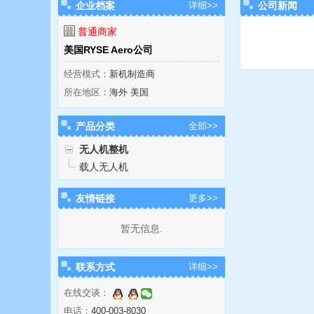
企业档案
详细>>
公司新闻
普通商家
美国RYSE Aero公司
经营模式：
新机制造商
所在地区：
海外 美国
产品分类
全部>>
无人机整机
载人无人机
友情链接
更多>>
暂无信息.
联系方式
详细>>
在线交谈：
电话：
400-003-8030