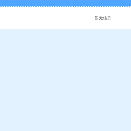
暂无信息.