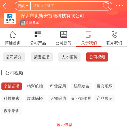
视频
深圳市贝斯安智能科技有限公司
普通商家
商铺首页
公司产品
公司新闻
关于我们
联系我们
公司简介
荣誉证书
人才招聘
公司视频
公司视频
全部证书
精彩航拍
行业应用
新品发布
展会现场
科技探索
趣味搞怪
人物采访
企业宣传片
产品展示
教学培训
暂无信息.