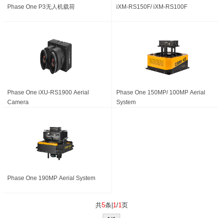
Phase One P3无人机载荷
iXM-RS150F/ iXM-RS100F
Phase One iXU-RS1900 Aerial
Phase One 150MP/ 100MP Aerial
Camera
System
Phase One 190MP Aerial System
共
5
条|
1
/
1
页