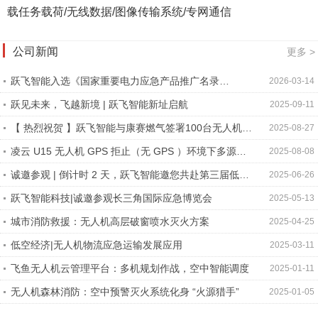
载任务载荷/无线数据/图像传输系统/专网通信
公司新闻
更多 >
跃飞智能入选《国家重要电力应急产品推广名录
2026-03-14
（2025）》
跃见未来，飞越新境 | 跃飞智能新址启航
2025-09-11
【 热烈祝贺 】跃飞智能与康赛燃气签署100台无人机战
2025-08-27
略合作，开启燃气智能巡检新篇章！
凌云 U15 无人机 GPS 拒止（无 GPS ）环境下多源融
2025-08-08
合导航作业方案
诚邀参观 | 倒计时 2 天，跃飞智能邀您共赴第三届低空
2025-06-26
（苏州）产业创新生态大会暨 2025 数字低空大会！
跃飞智能科技|诚邀参观长三角国际应急博览会
2025-05-13
城市消防救援：无人机高层破窗喷水灭火方案
2025-04-25
低空经济|无人机物流应急运输发展应用
2025-03-11
飞鱼无人机云管理平台：多机规划作战，空中智能调度
2025-01-11
无人机森林消防：空中预警灭火系统化身 “火源猎手”
2025-01-05