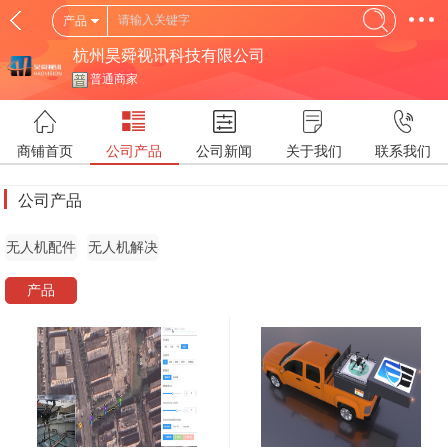
产品
杭州昊舜视讯科技有限公司
普通商家
商铺首页
公司产品
公司新闻
关于我们
联系我们
公司产品
无人机配件
无人机解决
方案
产品