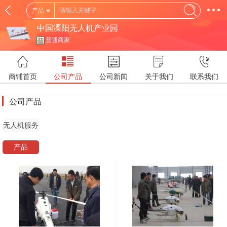
产品
中国溧阳无人机产业园
普通商家
商铺首页
公司产品
公司新闻
关于我们
联系我们
公司产品
无人机服务
产品