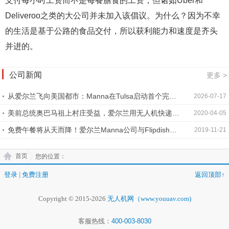
支付每小时工资而不是每餐膳食的工资，但诸如Uber和
Deliveroo之类的大公司并未加入该倡议。为什么？因为不幸
的生活是基于公路的食品交付，所以获利能力和速度是齐头
并进的。
公司新闻
更多 >
从爱尔兰飞向美国都市：Manna在Tulsa启动首个完整
2026-07-17
城市级无人机配送运营基地
美前总统奥巴马祖上村庄受益，爱尔兰用无人机快递抗
2020-04-05
疫药品
免费午餐将从天而降！爱尔兰Manna公司与Flipdish合
2019-11-21
作推出快餐无人机交付计划
首页
您的位置：
登录
|
免费注册
返回顶部↑
Copyright © 2015-2026
无人机网（www.youuav.com)
客服热线：
400-003-8030