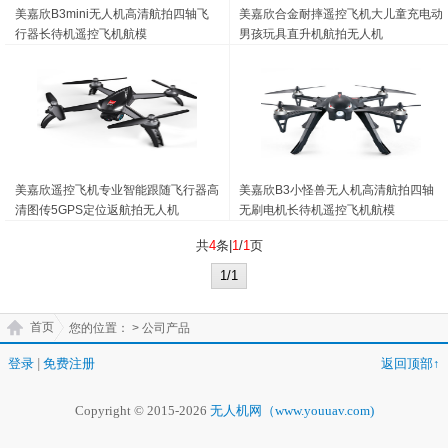
美嘉欣B3mini无人机高清航拍四轴飞
美嘉欣合金耐摔遥控飞机大儿童充电动
行器长待机遥控飞机航模
男孩玩具直升机航拍无人机
美嘉欣遥控飞机专业智能跟随飞行器高
美嘉欣B3小怪兽无人机高清航拍四轴
清图传5GPS定位返航拍无人机
无刷电机长待机遥控飞机航模
共
4
条|
1
/
1
页
1/1
首页
您的位置：
> 公司产品
登录
|
免费注册
返回顶部↑
Copyright © 2015-2026
无人机网（www.youuav.com)