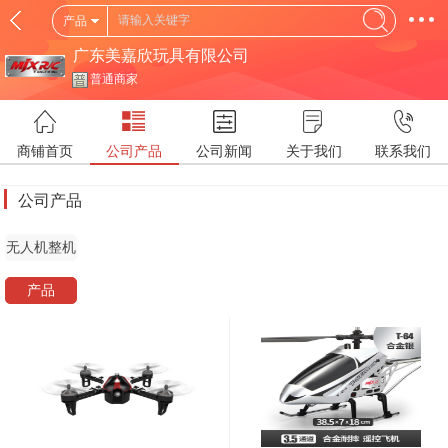
产品
广东美嘉欣玩具有限公司
普通商家
商铺首页
公司产品
公司新闻
关于我们
联系我们
公司产品
无人机整机
产品