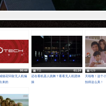
00:44
711
01:24
629
城烟花50架无人机编
还在看机器人跳舞？看看无人机团体
天啦噜！这个
出来的
操
拍得这么美！