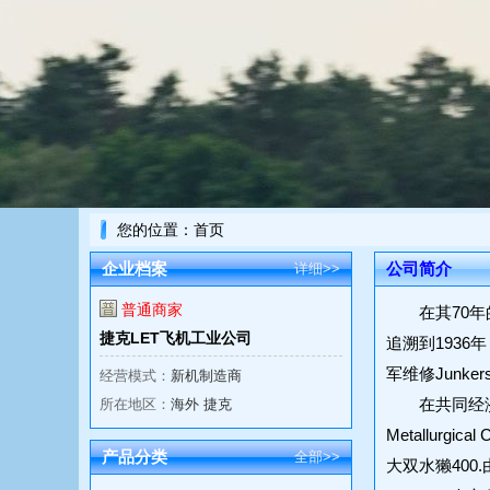
您的位置：
首页
企业档案
公司简介
详细>>
普通商家
在其70年的历史
捷克LET飞机工业公司
追溯到1936
军维修Junk
经营模式：
新机制造商
在共同经济援助
所在地区：
海外 捷克
Metallur
产品分类
全部>>
大双水獭40