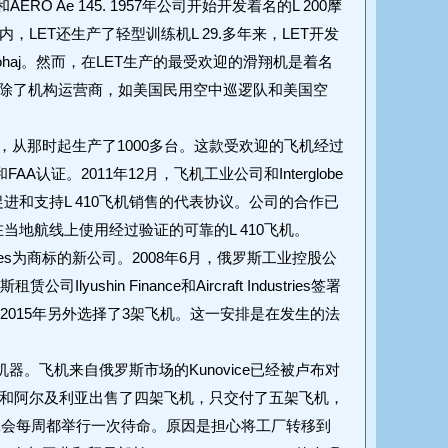
O Ae 145. 1957年公司开始开发着名的L 200摩
，LET还生产了轻型训练机L 29.多年来，LET开发
Z 425 Sohaj。然而，在LET生产的最受欢迎的滑翔机是着名
北美的滑翔机，除了机构运营商，如美国民用空中巡逻队和美国空
0，从那时起生产了1000多台。这款受欢迎的飞机经过
AA认证。2011年12月，飞机工业公司和Interglobe
进和支持L 410飞机销售的代表协议。公司的合作已
在当地航线上使用经过验证的可靠的L 410飞机。
tries为商标的新公司。2008年6月，俄罗斯工业控股公
司Ilyushin Finance和Aircraft Industries签署
，并于2015年另外选择了3架飞机。这一安排是在发生的法
部分机器。飞机来自俄罗斯市场的Kunovice已经被卢布对
国和阿尔及利亚出售了四架飞机，只交付了五架飞机，
的工会每周都举行一次待命。原因是担心将工厂转移到