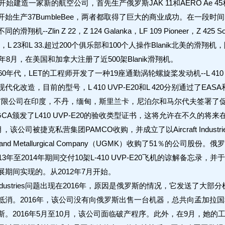
建造一家新的航空公司，首先生产俄罗斯JAK 11和AERO Ae 45和AER
始生产37BumbleBee，两者都取得了巨大的商业成功。在一段时间内
滑翔机--Zlin Z 22，Z 124 Galanka，LF 109 Pioneer，
-L 13，L 23和L 33.超过200个俱乐部和100个人操作Blanik
6年8月，在美国和加拿大注册了近500架Blanik滑翔机。
年代，LET的工程师开发了一种19座通勤涡轮螺旋桨发动机--L 41
化改造，目前的型号，L 410 UVP-E20和L 420分别通过了EASA和F
。有限公司在印度，不丹，缅甸，斯里兰卡，尼泊尔和马尔代夫签署了促
CA颁发了L410 UVP-E20的验收类型证书，这将允许在不久的将来
，该公司被捷克私营集团PAMCO收购，并成立了以Aircraft Indus
ng and Metallurgical Company（UGMK）收购了51％的公司股份。俄罗斯租赁公
13年至2014年期间交付10架L-410 UVP-E20飞机的谅解备忘录
期间实现的。从2012年7月开始。
t Industries问题出现在2016年，原因是俄罗斯的情况，它发送了大
抵消。2016年，该公司没有向俄罗斯出售一台机器，总共向孟加拉
斯。2016年5月至10月，该公司面临破产程序。此外，在9月，她