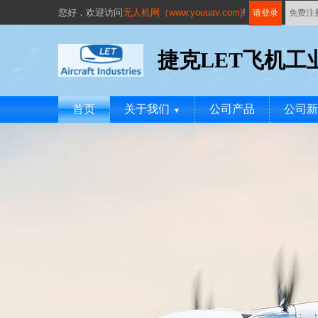
您好，
欢迎访问
无人机网（www.youuav.com)
!
请登录
免费注
捷克LET飞机工
首页
关于我们
公司产品
公司新
▼