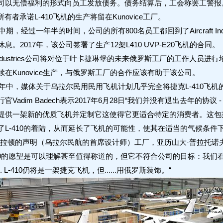
司以无偿福利的形式向员工发放债务。债务结算后，工会称罢工警报。在与
有者承诺L-410飞机的生产将留在Kunovice工厂。
期，经过一年半的时间，公司的所有800名员工都回到了Aircraft Ind
息。2017年，该公司签署了生产12架L410 UVP-E20飞机的合同。
t Industries公司将对位于叶卡捷琳堡的未来俄罗斯工厂的工作人员进
在Kunovice生产，与俄罗斯工厂的合作应该有助于该公司。
年中，媒体关于乌拉尔民用民用飞机计划几乎完全将捷克L-410飞
dim Badech表示2017年6月28日“我们并没有退出去年的协议 - 乌
提供一架新的优质飞机并定制它这使得它更适合特定的消费者。这包
了L-410的着陆，从而延长了飞机的可能性，使其在适当的气候条
普拉顿的声明（乌拉尔民航的首席设计师）工厂，亚历山大·普拉托诺
410的愿望是可以理解甚至值得称道的，但它不符合公司的目标：我们
.. L-410仍将是一架捷克飞机，但......用俄罗斯装饰。“