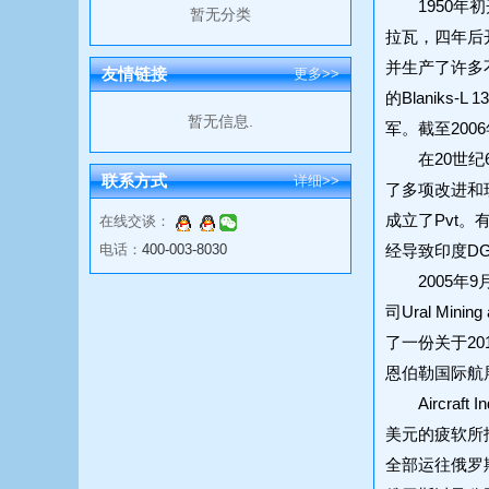
1950年初开始
暂无分类
拉瓦，四年后开
并生产了许多不同的
友情链接
更多>>
的Blaniks
暂无信息.
军。截至200
在20世纪60
联系方式
详细>>
了多项改进和现代
成立了Pvt
在线交谈：
电话：
400-003-8030
经导致印度DG
2005年9月
司Ural Mini
了一份关于20
恩伯勒国际航展
Aircraf
美元的疲软所
全部运往俄罗