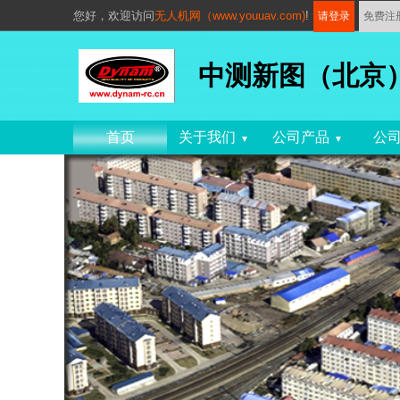
您好，
欢迎访问
无人机网（www.youuav.com)
!
请登录
免费注
中测新图（北京
首页
关于我们
公司产品
公
▼
▼