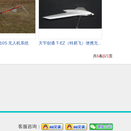
10S 无人机系统
天宇创通 T-EZ（特易飞）便携无人机
共
6
条|
1
/
1
页
客服咨询：