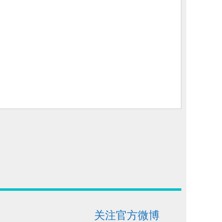
关注官方微博