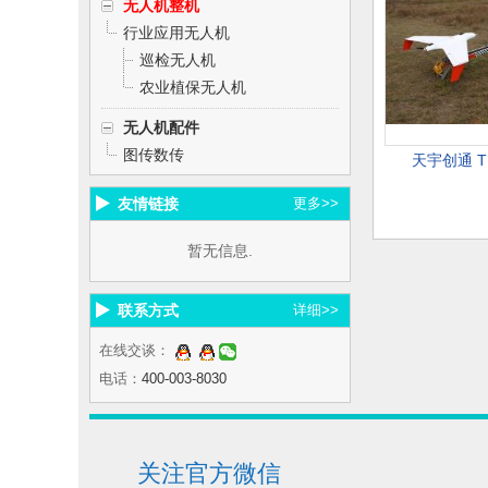
无人机整机
行业应用无人机
巡检无人机
农业植保无人机
无人机配件
图传数传
天宇创通 T
友情链接
更多>>
暂无信息.
联系方式
详细>>
在线交谈：
电话：
400-003-8030
关注官方微信