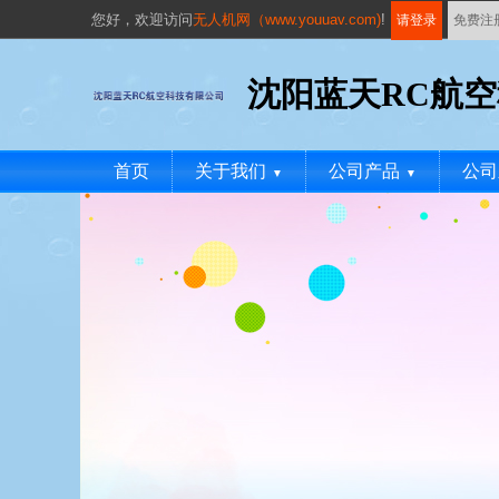
您好，
欢迎访问
无人机网（www.youuav.com)
!
请登录
免费注
沈阳蓝天RC航
首页
关于我们
公司产品
公司
▼
▼