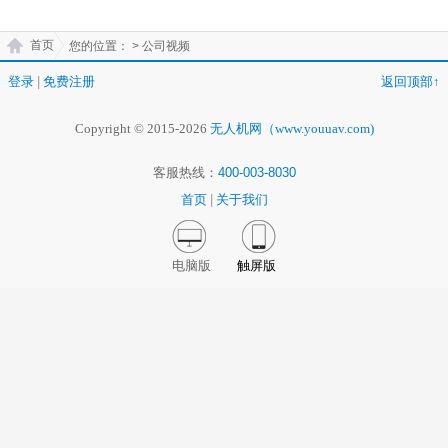
首页
您的位置：
> 公司视频
登录
|
免费注册
返回顶部↑
Copyright © 2015-2026
无人机网（www.youuav.com)
客服热线：
400-003-8030
首页
|
关于我们
电脑版
触屏版