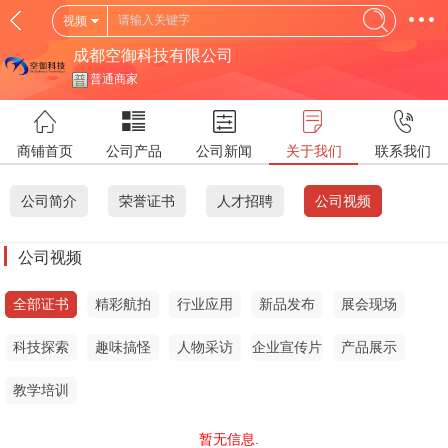
视频
成都空御科技有限公司
普通商家
商铺首页
公司产品
公司新闻
关于我们
联系我们
公司简介
荣誉证书
人才招聘
公司视频
公司视频
全部证书
精彩航拍
行业应用
新品发布
展会现场
科技探索
趣味搞怪
人物采访
企业宣传片
产品展示
教学培训
暂无信息.