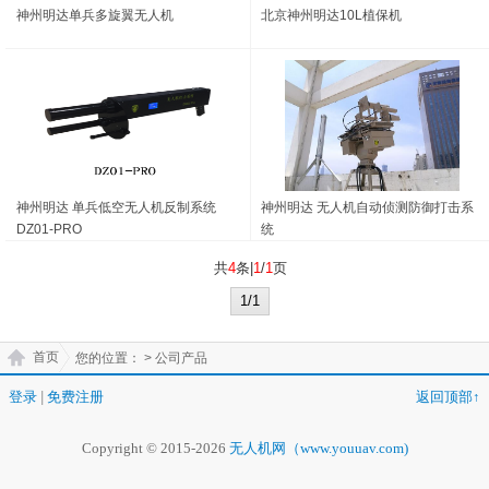
神州明达单兵多旋翼无人机
北京神州明达10L植保机
神州明达 单兵低空无人机反制系统
神州明达 无人机自动侦测防御打击系
DZ01-PRO
统
共
4
条|
1
/
1
页
1/1
首页
您的位置：
> 公司产品
登录
|
免费注册
返回顶部↑
Copyright © 2015-2026
无人机网（www.youuav.com)