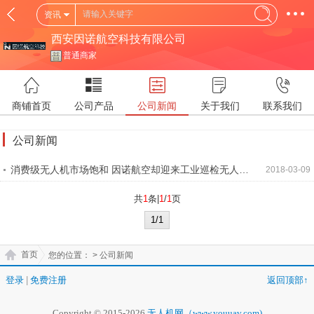
资讯
西安因诺航空科技有限公司
普通商家
商铺首页
公司产品
公司新闻
关于我们
联系我们
公司新闻
消费级无人机市场饱和 因诺航空却迎来工业巡检无人机
2018-03-09
需求爆发
共
1
条|
1
/
1
页
1/1
首页
您的位置：
> 公司新闻
登录
|
免费注册
返回顶部↑
Copyright © 2015-2026
无人机网（www.youuav.com)