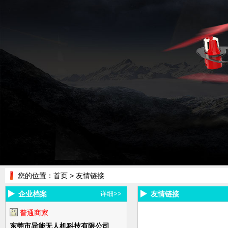
您的位置：
首页
> 友情链接
企业档案
详细>>
友情链接
普通商家
东莞市异能无人机科技有限公司