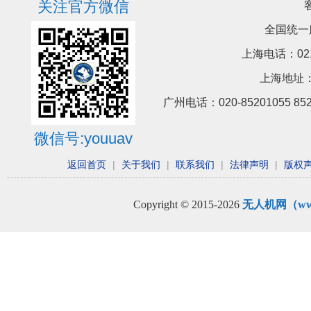
关注官方微信
全国统一
上海电话：021-5
上海地址：
广州电话：020-85201055 8
微信号:youuav
返回首页
|
关于我们
|
联系我们
|
法律声明
|
版权
Copyright © 2015-2026
无人机网（www.