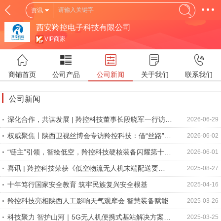
资讯
西安羚控电子科技有限公司
VIP商家
商铺首页
公司产品
公司新闻
关于我们
联系我们
公司新闻
深化合作，共谋发展 | 羚控科技董事长段晓军一行访问
2026-06-29
航空工业西飞民机
权威聚焦丨陕西卫视丝博会专访羚控科技：借“丝路”东
2026-06-02
风，链全球产业
“链主”引领，智绘低空，羚控科技硬核装备闪耀第十届
2026-06-01
丝博会
喜讯 | 羚控科技荣获《低空物流无人机末端配送要
2025-08-27
求》“标准起草单位” 称号
十年笃行国家安全教育 筑牢民族复兴安全根基
2025-04-16
羚控科技亮相陕西人工影响天气观摩会 智慧装备赋能防
2025-03-26
灾减灾新未来
科技聚力 智护山河｜5G无人机便携式基站解决方案亮
2025-03-25