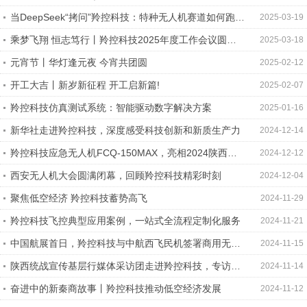
相华为中国合作伙伴大会2025
当DeepSeek“拷问”羚控科技：特种无人机赛道如何跑出
2025-03-19
中国速度？
乘梦飞翔 恒志笃行丨羚控科技2025年度工作会议圆满
2025-03-18
举行
元宵节丨华灯逢元夜 今宵共团圆
2025-02-12
开工大吉丨新岁新征程 开工启新篇!
2025-02-07
羚控科技仿真测试系统：智能驱动数字解决方案
2025-01-16
新华社走进羚控科技，深度感受科技创新和新质生产力
2024-12-14
羚控科技应急无人机FCQ-150MAX，亮相2024陕西省
2024-12-12
航空应急救援综合演练
西安无人机大会圆满闭幕，回顾羚控科技精彩时刻
2024-12-04
聚焦低空经济 羚控科技蓄势高飞
2024-11-29
羚控科技飞控典型应用案例，一站式全流程定制化服务
2024-11-21
中国航展首日，羚控科技与中航西飞民机签署商用无人
2024-11-15
运输系统发展合作联盟
陕西统战宣传基层行媒体采访团走进羚控科技，专访段
2024-11-14
晓军董事长
奋进中的新秦商故事丨羚控科技推动低空经济发展
2024-11-12