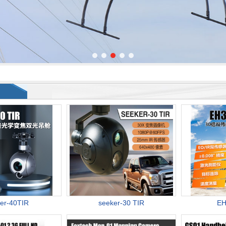
er-40TIR
seeker-30 TIR
EH