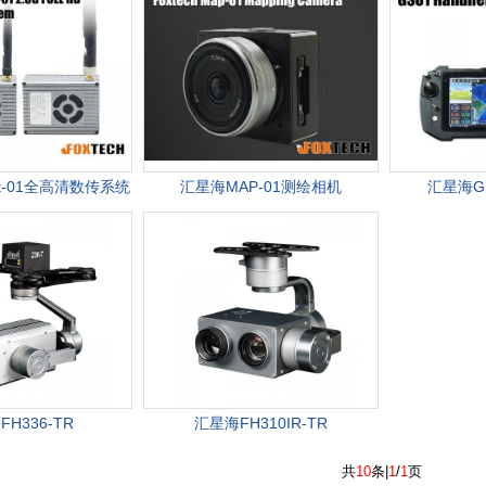
ht-01全高清数传系统
汇星海MAP-01测绘相机
汇星海G
H336-TR
汇星海FH310IR-TR
共
10
条|
1
/
1
页