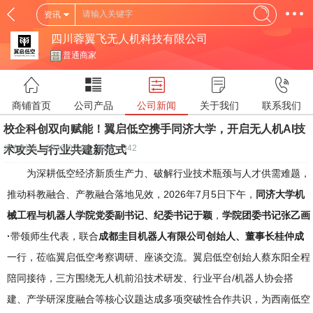
资讯
四川蓉翼飞无人机科技有限公司
普通商家
商铺首页
公司产品
公司新闻
关于我们
联系我们
校企科创双向赋能！翼启低空携手同济大学，开启无人机AI技
发布时间：2026-07-06
阅读：342
术攻关与行业共建新范式
为深耕低空经济新质生产力、破解行业技术瓶颈与人才供需难题，
推动科教融合、产教融合落地见效，2026年7月5日下午，
同济大学机
械工程与机器人学院党委副书记、纪委书记于颖
，
学院团委书记张乙画
·
带领师生代表，联合
成都圭目机器人有限公司创始人、董事长桂仲成
一行，莅临翼启低空考察调研、座谈交流。翼启低空创始人蔡东阳全程
陪同接待，三方围绕无人机前沿技术研发、行业平台/机器人协会搭
建、产学研深度融合等核心议题达成多项突破性合作共识，为西南低空