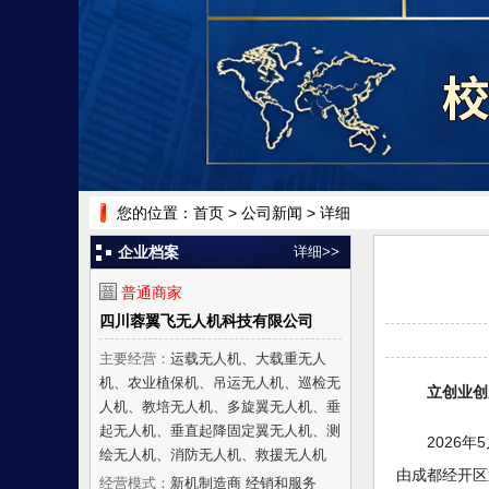
您的位置：
首页
> 公司新闻 > 详细
企业档案
详细>>
普通商家
四川蓉翼飞无人机科技有限公司
主要经营：
运载无人机、大载重无人
机、农业植保机、吊运无人机、巡检无
立创业创
人机、教培无人机、多旋翼无人机、垂
起无人机、垂直起降固定翼无人机、测
2026
绘无人机、消防无人机、救援无人机
由成都经开区
经营模式：
新机制造商 经销和服务