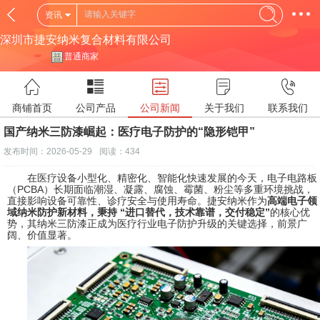
资讯
深圳市捷安纳米复合材料有限公司
普通商家
商铺首页
公司产品
公司新闻
关于我们
联系我们
国产纳米三防漆崛起：医疗电子防护的“隐形铠甲”
发布时间：2026-05-29
阅读：434
在医疗设备小型化、精密化、智能化快速发展的今天，电子电路板
（PCBA）长期面临潮湿、凝露、腐蚀、霉菌、粉尘等多重环境挑战，
直接影响设备可靠性、诊疗安全与使用寿命。捷安纳米作为
高端电子领
域纳米防护新材料，秉持 “进口替代，技术靠谱，交付稳定”
的核心优
势，其纳米三防漆正成为医疗行业电子防护升级的关键选择，前景广
阔、价值显著。