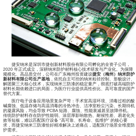
捷安纳米是深圳市捷创新材料股份有限公司孵化的全资子公司，
2020 年正式成立，深耕纳米防护材料核心技术研发与产业化。为保障
规模化、高品质交付，公司在广东梅州投资建设
捷安（梅州）纳米防护
新材料有限公司生产基地
，依托自主可控的纳米粒径控制、形貌设计、
解团聚三大核心技术，实现纳米三防漆的稳定量产，彻底打破高端防护
材料长期依赖进口的局面，为医疗行业提供高性价比、高可靠度的国产
替代方案。
医疗电子设备应用场景复杂严苛：手术室高湿环境、消毒过程的酸
碱腐蚀、低温存储与高温消毒的冷热冲击、洁净室粉尘污染、长期待机
的凝露风险，均会导致 PCBA 短路、腐蚀、性能衰减甚至故障停机。
传统防护材料存在防护性能弱、涂层厚影响散热、耐候性差、易老化失
效等短板，难以匹配医疗设备 “高可靠、长寿命、低维护” 的核心要
求，而捷安纳米三防漆恰好精准解决上述痛点，适配医疗场景全维度防
护需求。