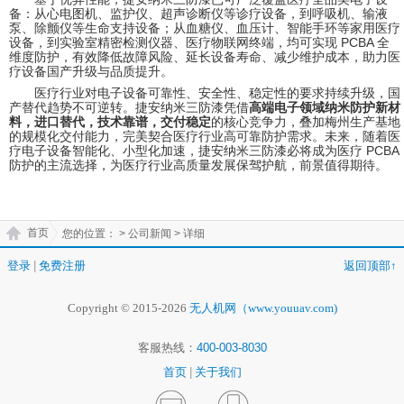
备：从心电图机、监护仪、超声诊断仪等诊疗设备，到呼吸机、输液
泵、除颤仪等生命支持设备；从血糖仪、血压计、智能手环等家用医疗
设备，到实验室精密检测仪器、医疗物联网终端，均可实现 PCBA 全
维度防护，有效降低故障风险、延长设备寿命、减少维护成本，助力医
疗设备国产升级与品质提升。
医疗行业对电子设备可靠性、安全性、稳定性的要求持续升级，国
产替代趋势不可逆转。捷安纳米三防漆凭借
高端电子领域纳米防护新材
料，进口替代，技术靠谱，交付稳定
的核心竞争力，叠加梅州生产基地
的规模化交付能力，完美契合医疗行业高可靠防护需求。未来，随着医
疗电子设备智能化、小型化加速，捷安纳米三防漆必将成为医疗 PCBA
防护的主流选择，为医疗行业高质量发展保驾护航，前景值得期待。
首页
您的位置：
> 公司新闻 > 详细
登录
|
免费注册
返回顶部↑
Copyright © 2015-2026
无人机网（www.youuav.com)
客服热线：
400-003-8030
首页
|
关于我们